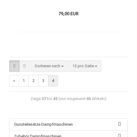
79,00 EUR
Sortieren nach
12 pro Seite
«
1
2
3
4
Zeige
37
bis
45
(von insgesamt
45
Artikeln)
Gussteilesätze Dampfmaschinen
Zubehör Dampfmaschinen