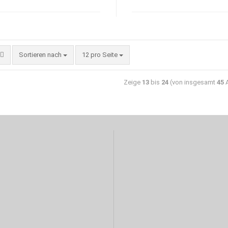
Sortieren nach
12 pro Seite
Zeige
13
bis
24
(von insgesamt
45
A