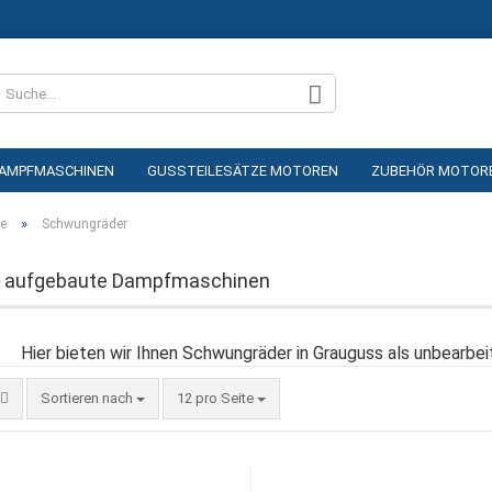
Sprache auswählen
AMPFMASCHINEN
GUSSTEILESÄTZE MOTOREN
ZUBEHÖR MOTOR
AUTE GENERATOREN
SCHALTTAFELINSTRUMENTE
DAMPFKESSEL
»
te
Schwungräder
ICHTMATERIAL / KLEBER
RUNDRIEMEN / FLACHRIEMEN
GLEITLAGE
g aufgebaute Dampfmaschinen
N / MUTTERN
Konto e
Hier bieten wir Ihnen Schwungräder in Grauguss als unbearbei
Passwo
Sortieren nach
12 pro Seite