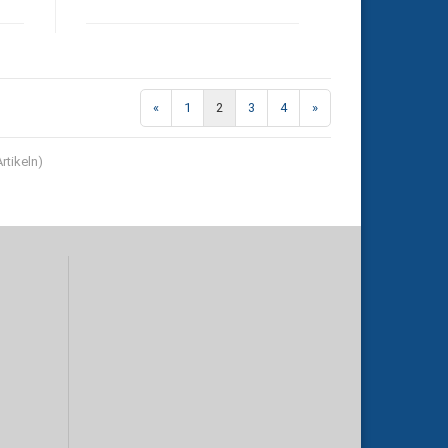
«
1
2
3
4
»
rtikeln)