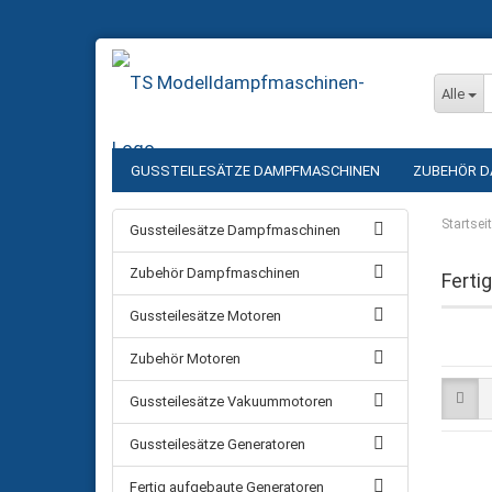
Alle
GUSSTEILESÄTZE DAMPFMASCHINEN
ZUBEHÖR D
GUSSTEILESÄTZE GENERATOREN
FERTIG AUFGEB
Startsei
Gussteilesätze Dampfmaschinen
SCHWUNGRÄDER
LAGERÖLER / DAMPFÖLER
D
Zubehör Dampfmaschinen
Ferti
WERKSTATTBEDARF
KUPFERROHR
SCHRAUBE
Gussteilesätze Motoren
Zubehör Motoren
Gussteilesätze Vakuummotoren
Gussteilesätze Generatoren
Fertig aufgebaute Generatoren