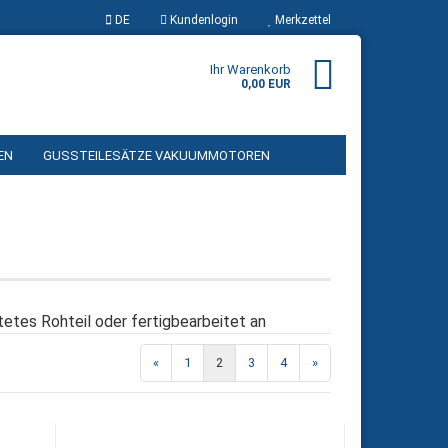
DE
Kundenlogin
Merkzettel
Ihr Warenkorb
0,00 EUR
EN
GUSSTEILESÄTZE VAKUUMMOTOREN
 UND ZUBEHÖR
GASBRENNER UND ZUBEHÖR
R UND ZUBEHÖR
FLIESEN / ZIEGEL UND ZUBEHÖR
ÜBER UNS
rstellen
tetes Rohteil oder fertigbearbeitet an
rt vergessen?
«
1
2
3
4
»