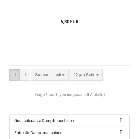
6,80 EUR
Sortieren nach
12 pro Seite
Zeige
1
bis
8
(von insgesamt
8
Artikeln)
Gussteilesätze Dampfmaschinen
Zubehör Dampfmaschinen