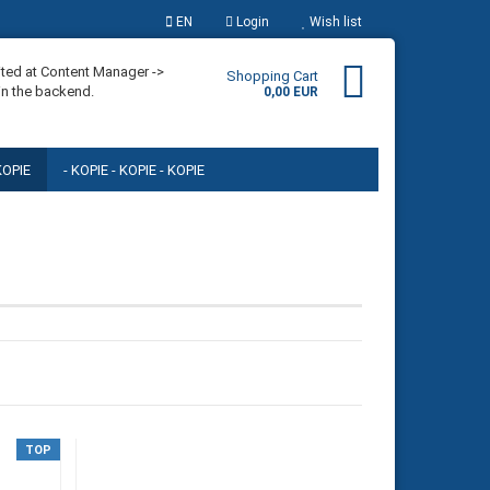
EN
Login
Wish list
uage
ited at Content Manager ->
Shopping Cart
in the backend.
0,00 EUR
 KOPIE
- KOPIE - KOPIE - KOPIE
E - KOPIE - KOPIE - KOPIE
- KOPIE
- KOPIE
eate a new account
rgot password?
TOP