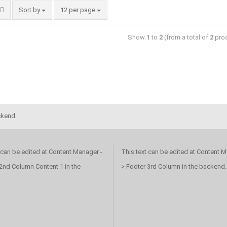
Sort by
12 per page
Show
1
to
2
(from a total of
2
prod
ckend.
 can be edited at Content Manager -
This text can be edited at Content M
2nd Column Content 1 in the
> Footer 3rd Column in the backend.
.