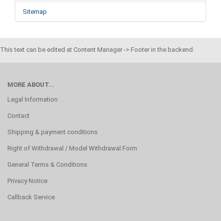
Sitemap
This text can be edited at Content Manager -> Footer in the backend.
MORE ABOUT...
Legal Information
Contact
Shipping & payment conditions
Right of Withdrawal / Model Withdrawal Form
General Terms & Conditions
Privacy Notice
Callback Service