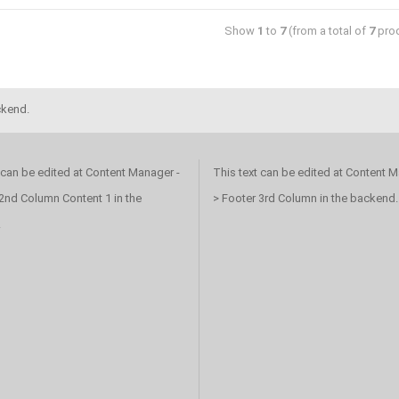
Show
1
to
7
(from a total of
7
prod
ckend.
 can be edited at Content Manager -
This text can be edited at Content M
2nd Column Content 1 in the
> Footer 3rd Column in the backend.
.