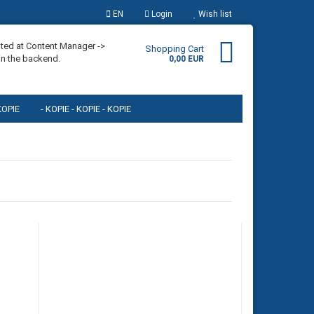
EN
Login
Wish list
uage
ited at Content Manager ->
Shopping Cart
in the backend.
0,00 EUR
 KOPIE
- KOPIE - KOPIE - KOPIE
E - KOPIE - KOPIE - KOPIE
- KOPIE
- KOPIE
eate a new account
rgot password?