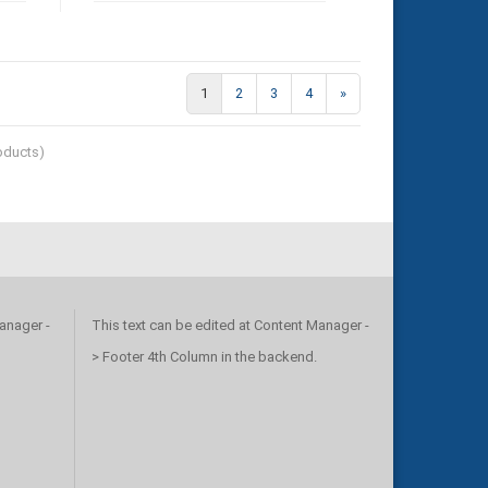
1
2
3
4
»
ducts)
anager -
This text can be edited at Content Manager -
> Footer 4th Column in the backend.