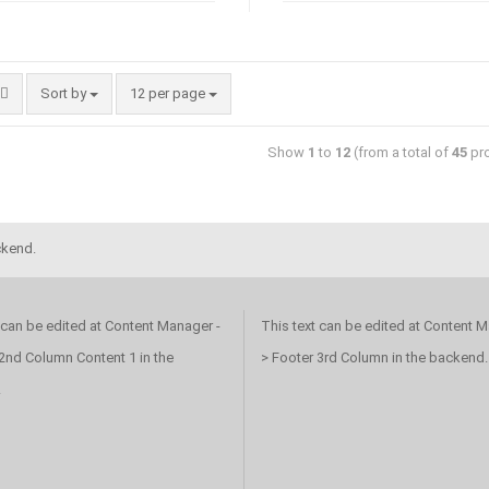
Sort by
12 per page
Show
1
to
12
(from a total of
45
pro
ckend.
 can be edited at Content Manager -
This text can be edited at Content M
2nd Column Content 1 in the
> Footer 3rd Column in the backend.
.