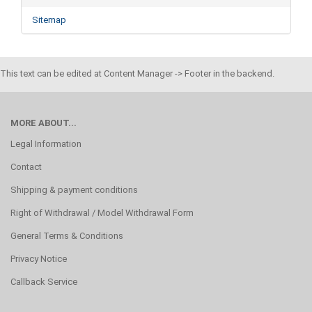
Sitemap
This text can be edited at Content Manager -> Footer in the backend.
MORE ABOUT...
Legal Information
Contact
Shipping & payment conditions
Right of Withdrawal / Model Withdrawal Form
General Terms & Conditions
Privacy Notice
Callback Service